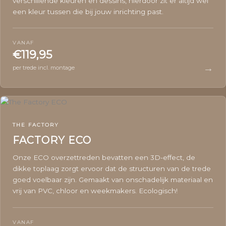
verschillende kleuren en dessins, hierdoor zit er altijd wel
een kleur tussen die bij jouw inrichting past.
VANAF
€119,95
→
per trede incl. montage
THE FACTORY
FACTORY ECO
Onze ECO overzettreden bevatten een 3D-effect, de
dikke toplaag zorgt ervoor dat de structuren van de trede
goed voelbaar zijn. Gemaakt van onschadelijk materiaal en
vrij van PVC, chloor en weekmakers. Ecologisch!
VANAF